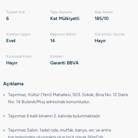
Toplam Kat
Tapu Durumu
Ada-Parsel
6
Kat Mülkiyetli
185/10
Krediye Uygun
Bağımsız Bölüm
Görüntülü Gezme
Evet
14
Hayır
Kurumsal Kiracı
Kimden
Hayır
Garanti BBVA
Açıklama
Taşınmaz; Kültür (Yeni) Mahallesi, 503. Sokak, Bina No: 12 Daire
No: 14 Bulanık/Muş adresinde konumludur.
Taşınmaz 6 katlı binanın 2. katında bulunmaktadır.
Taşınmaz Salon, 1adet oda, mutfak, banyo, wc ve antre
hacimlerinden oluşmakta olup brüt olarak 56m²'dir.