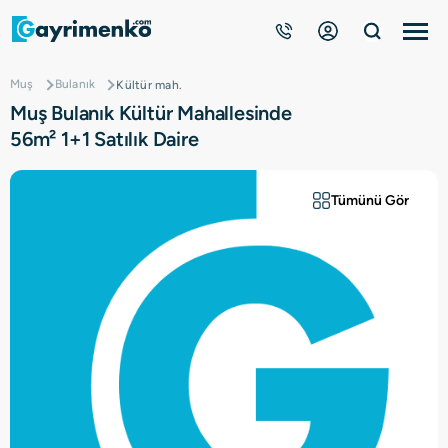
Muş
Bulanık
Kültür mah.
Gayrimenkuller
Muş Bulanık Kültür Mahallesinde
56m² 1+1 Satılık Daire
Nasıl Çalışır?
Tümünü Gör
Çözüm Ortağı Ol
Kurumsal