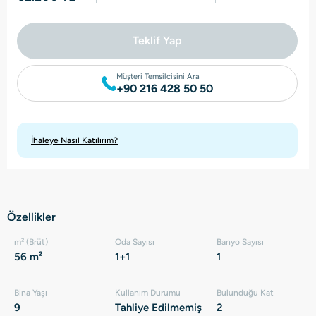
Teklif Yap
Müşteri Temsilcisini Ara
+90 216 428 50 50
İhaleye Nasıl Katılırım?
Özellikler
m² (Brüt)
Oda Sayısı
Banyo Sayısı
56 m²
1+1
1
Bina Yaşı
Kullanım Durumu
Bulunduğu Kat
9
Tahliye Edilmemiş
2