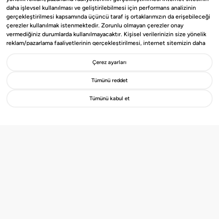
daha işlevsel kullanılması ve geliştirilebilmesi için performans analizinin
gerçekleştirilmesi kapsamında üçüncü taraf iş ortaklarımızın da erişebileceği
çerezler kullanılmak istenmektedir. Zorunlu olmayan çerezler onay
vermediğiniz durumlarda kullanılmayacaktır. Kişisel verilerinizin size yönelik
reklam/pazarlama faaliyetlerinin gerçekleştirilmesi, internet sitemizin daha
işlevsel kılınması ve kişiselleştirme (gizlilik tercihiniz hariç olmak üzere diğer
tercihlerinizin siteye tekrar girdiğinizde hatırlanmasını sağlamak) amaçlarıyla
Çerez ayarları
Gayrimenko’nun Çözüm Ortağı
işlenmesini kabul ediyorsanız
“Kabul Et
”’i, etmiyorsanız “
Reddet
”i, Çerez
olmak ister misin?
ayarlarını düzenlemek istiyorsanız “
Göster
” ibaresini seçiniz. Bizim ve üçüncü
Tümünü reddet
taraf iş ortaklarımızın kullandığı çerezlere ve bu çerezlere ilişkin tercih
haklarına ilişkin detaylı bilgiler için
Çerez Aydınlatma ve KVKK
Tümünü kabul et
Metnini
inceleyebilirsiniz.
Detayları İncele
Hemen Başvur