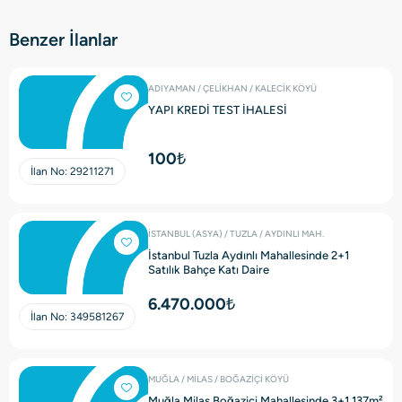
Benzer İlanlar
ADIYAMAN / ÇELİKHAN / KALECİK KÖYÜ
YAPI KREDİ TEST İHALESİ
100₺
İlan No:
29211271
İSTANBUL (ASYA) / TUZLA / AYDINLI MAH.
İstanbul Tuzla Aydınlı Mahallesinde 2+1
Satılık Bahçe Katı Daire
6.470.000₺
İlan No:
349581267
MUĞLA / MİLAS / BOĞAZİÇİ KÖYÜ
Muğla Milas Boğaziçi Mahallesinde 3+1 137m²