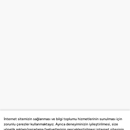
İnternet sitemizin sağlanması ve bilgi toplumu hizmetlerinin sunulması için
zorunlu çerezler kullanmaktayız. Ayrıca deneyiminizin iyileştirilmesi, size
yönelik reklam/pazarlama faaliyetlerinin gerçekleştirilmesi internet sitesinin