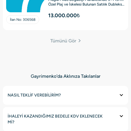
Özel Plaj ve İskelesi Bulunan Satılık Dubleks
Villa
13.000.000₺
İlan No:
306568
Tümünü Gör
Gayrimenko'da Aklınıza Takılanlar
NASIL TEKLİF VEREBİLİRİM?
İHALEYİ KAZANDIĞIMIZ BEDELE KDV EKLENECEK
Mİ?