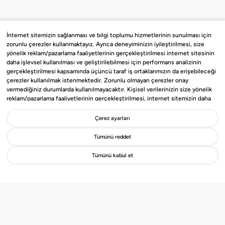
İnternet sitemizin sağlanması ve bilgi toplumu hizmetlerinin sunulması için
zorunlu çerezler kullanmaktayız. Ayrıca deneyiminizin iyileştirilmesi, size
yönelik reklam/pazarlama faaliyetlerinin gerçekleştirilmesi internet sitesinin
daha işlevsel kullanılması ve geliştirilebilmesi için performans analizinin
gerçekleştirilmesi kapsamında üçüncü taraf iş ortaklarımızın da erişebileceği
çerezler kullanılmak istenmektedir. Zorunlu olmayan çerezler onay
vermediğiniz durumlarda kullanılmayacaktır. Kişisel verilerinizin size yönelik
reklam/pazarlama faaliyetlerinin gerçekleştirilmesi, internet sitemizin daha
işlevsel kılınması ve kişiselleştirme (gizlilik tercihiniz hariç olmak üzere diğer
tercihlerinizin siteye tekrar girdiğinizde hatırlanmasını sağlamak) amaçlarıyla
Çerez ayarları
Gayrimenko’nun Çözüm Ortağı
işlenmesini kabul ediyorsanız
“Kabul Et
”’i, etmiyorsanız “
Reddet
”i, Çerez
olmak ister misin?
ayarlarını düzenlemek istiyorsanız “
Göster
” ibaresini seçiniz. Bizim ve üçüncü
Tümünü reddet
taraf iş ortaklarımızın kullandığı çerezlere ve bu çerezlere ilişkin tercih
haklarına ilişkin detaylı bilgiler için
Çerez Aydınlatma ve KVKK
Tümünü kabul et
Metnini
inceleyebilirsiniz.
Detayları İncele
Hemen Başvur