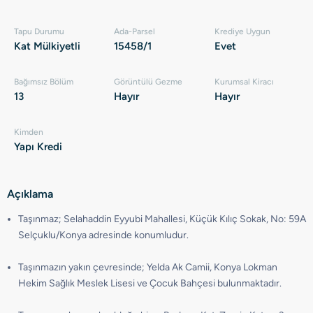
Tapu Durumu
Ada-Parsel
Krediye Uygun
Kat Mülkiyetli
15458/1
Evet
Bağımsız Bölüm
Görüntülü Gezme
Kurumsal Kiracı
13
Hayır
Hayır
Kimden
Yapı Kredi
Açıklama
Taşınmaz; Selahaddin Eyyubi Mahallesi, Küçük Kılıç Sokak, No: 59A
Selçuklu/Konya adresinde konumludur.
Taşınmazın yakın çevresinde; Yelda Ak Camii, Konya Lokman
Hekim Sağlık Meslek Lisesi ve Çocuk Bahçesi bulunmaktadır.