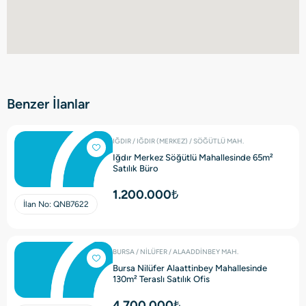
Benzer İlanlar
IĞDIR / IĞDIR (MERKEZ) / SÖĞÜTLÜ MAH.
Iğdır Merkez Söğütlü Mahallesinde 65m²
Satılık Büro
1.200.000₺
İlan No:
QNB7622
BURSA / NİLÜFER / ALAADDİNBEY MAH.
Bursa Nilüfer Alaattinbey Mahallesinde
130m² Teraslı Satılık Ofis
4.700.000₺