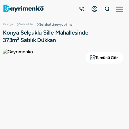
Konya
Selçuklu
Selahattineyyubi mah.
Gayrimenkuller
Konya Selçuklu Sille Mahallesinde
373m² Satılık Dükkan
Nasıl Çalışır?
Tümünü Gör
Çözüm Ortağı Ol
Kurumsal