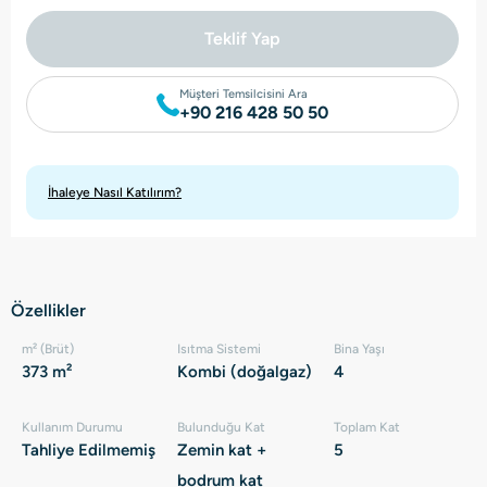
Teklif Yap
Müşteri Temsilcisini Ara
+90 216 428 50 50
İhaleye Nasıl Katılırım?
Özellikler
m² (Brüt)
Isıtma Sistemi
Bina Yaşı
373 m²
Kombi (doğalgaz)
4
Kullanım Durumu
Bulunduğu Kat
Toplam Kat
Tahliye Edilmemiş
Zemin kat +
5
bodrum kat