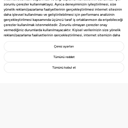
zorunlu çerezler kullanmaktayız. Ayrıca deneyiminizin iyileştirilmesi, size
yönelik reklam/pazarlama faaliyetlerinin gerçekleştirilmesi internet sitesinin
daha işlevsel kullanılması ve geliştirilebilmesi için performans analizinin
gerçekleştirilmesi kapsamında üçüncü taraf iş ortaklarımızın da erişebileceği
çerezler kullanılmak istenmektedir. Zorunlu olmayan çerezler onay
vermediğiniz durumlarda kullanılmayacaktır. Kişisel verilerinizin size yönelik
reklam/pazarlama faaliyetlerinin gerçekleştirilmesi, internet sitemizin daha
işlevsel kılınması ve kişiselleştirme (gizlilik tercihiniz hariç olmak üzere diğer
tercihlerinizin siteye tekrar girdiğinizde hatırlanmasını sağlamak) amaçlarıyla
Çerez ayarları
Gayrimenko’nun Çözüm Ortağı
işlenmesini kabul ediyorsanız
“Kabul Et
”’i, etmiyorsanız “
Reddet
”i, Çerez
olmak ister misin?
ayarlarını düzenlemek istiyorsanız “
Göster
” ibaresini seçiniz. Bizim ve üçüncü
Tümünü reddet
taraf iş ortaklarımızın kullandığı çerezlere ve bu çerezlere ilişkin tercih
haklarına ilişkin detaylı bilgiler için
Çerez Aydınlatma ve KVKK
Tümünü kabul et
Metnini
inceleyebilirsiniz.
Detayları İncele
Hemen Başvur