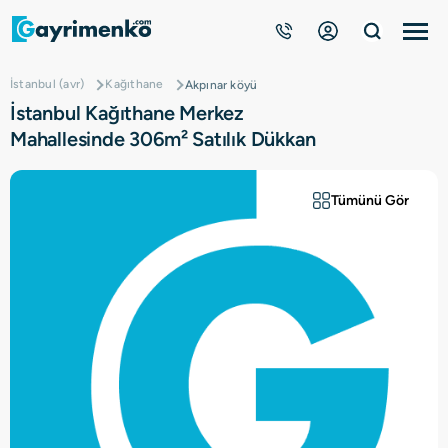
İstanbul (avr)
Kağıthane
Akpınar köyü
Gayrimenkuller
İstanbul Kağıthane Merkez
Mahallesinde 306m² Satılık Dükkan
Nasıl Çalışır?
Tümünü Gör
Çözüm Ortağı Ol
Kurumsal