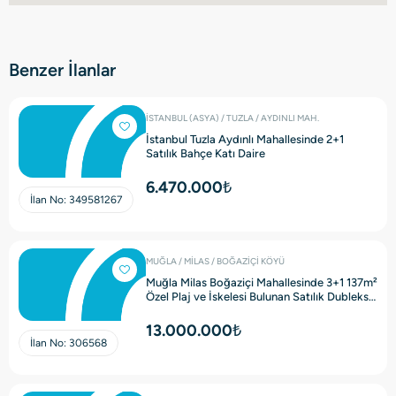
Benzer İlanlar
İSTANBUL (ASYA) / TUZLA / AYDINLI MAH.
İstanbul Tuzla Aydınlı Mahallesinde 2+1
Satılık Bahçe Katı Daire
6.470.000₺
İlan No:
349581267
MUĞLA / MİLAS / BOĞAZİÇİ KÖYÜ
Muğla Milas Boğaziçi Mahallesinde 3+1 137m²
Özel Plaj ve İskelesi Bulunan Satılık Dubleks
Villa
13.000.000₺
İlan No:
306568