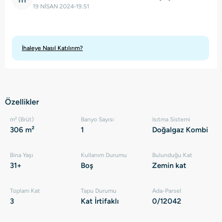
19 NİSAN 2024
19.51
İhaleye Nasıl Katılırım?
Özellikler
m² (Brüt)
Banyo Sayısı
Isıtma Sistemi
306 m²
1
Doğalgaz Kombi
Bina Yaşı
Kullanım Durumu
Bulunduğu Kat
31+
Boş
Zemin kat
Toplam Kat
Tapu Durumu
Ada-Parsel
3
Kat İrtifaklı
0/12042