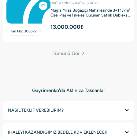
MUĞLA / MİLAS / BOĞAZİÇİ KÖYÜ
Muğla Milas Boğaziçi Mahallesinde 3+1 137m²
Özel Plaj ve İskelesi Bulunan Satılık Dubleks
Villa
13.000.000₺
İlan No:
306572
Tümünü Gör
Gayrimenko'da Aklınıza Takılanlar
NASIL TEKLİF VEREBİLİRİM?
İHALEYİ KAZANDIĞIMIZ BEDELE KDV EKLENECEK