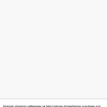
İnternet sitemizin sağlanması ve bilgi toplumu hizmetlerinin sunulması için