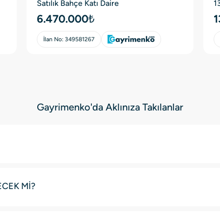
Satılık Bahçe Katı Daire
1
D
6.470.000₺
1
İlan No:
349581267
Gayrimenko'da Aklınıza Takılanlar
ECEK Mİ?