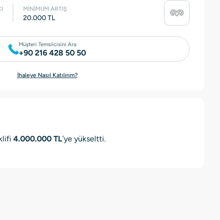
I
MİNİMUM ARTIŞ
20.000 TL
Müşteri Temsilcisini Ara
+90 216 428 50 50
İhaleye Nasıl Katılırım?
lifi
4.000.000 TL
’ye yükseltti.