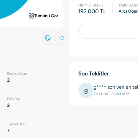
HİZMET BEDELİ
TAPU HARC
192.000 TL
Alıcı Öder
Tümünü Gör
Son Teklifler
Banyo Sayısı
2
g**** son verilen tek
g
26 ŞUBAT 2026
14.55
Bina Yaşı
2
Toplam Kat
7