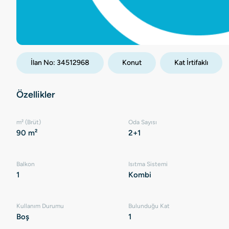
İlan No:
34512968
Konut
Kat İrtifaklı
Özellikler
m² (Brüt)
Oda Sayısı
90 m²
2+1
Balkon
Isıtma Sistemi
1
Kombi
Kullanım Durumu
Bulunduğu Kat
Boş
1