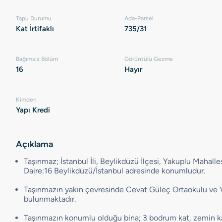
Tapu Durumu
Ada-Parsel
Kat İrtifaklı
735/31
Bağımsız Bölüm
Görüntülü Gezme
16
Hayır
Kimden
Yapı Kredi
Açıklama
Taşınmaz; İstanbul İli, Beylikdüzü İlçesi, Yakuplu Mahalles
Daire:16 Beylikdüzü/İstanbul adresinde konumludur.
Taşınmazın yakın çevresinde Cevat Güleç Ortaokulu ve 
bulunmaktadır.
Taşınmazın konumlu olduğu bina; 3 bodrum kat, zemin k