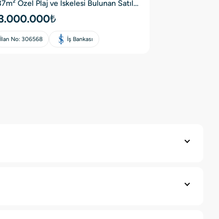
37m² Özel Plaj ve İskelesi Bulunan Satılık
ubleks Villa
3.000.000₺
İlan No:
306568
İş Bankası