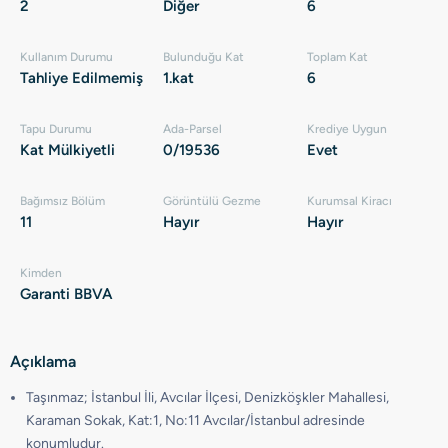
2
Diğer
6
Kullanım Durumu
Bulunduğu Kat
Toplam Kat
Tahliye Edilmemiş
1.kat
6
Tapu Durumu
Ada-Parsel
Krediye Uygun
Kat Mülkiyetli
0/19536
Evet
Bağımsız Bölüm
Görüntülü Gezme
Kurumsal Kiracı
11
Hayır
Hayır
Kimden
Garanti BBVA
Açıklama
Taşınmaz; İstanbul İli, Avcılar İlçesi, Denizköşkler Mahallesi,
Karaman Sokak, Kat:1, No:11 Avcılar/İstanbul adresinde
konumludur.