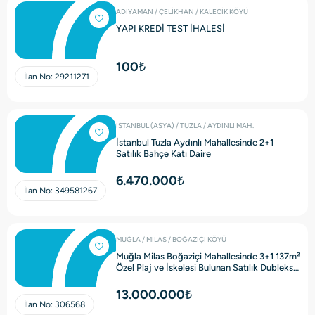
ADIYAMAN / ÇELİKHAN / KALECİK KÖYÜ
YAPI KREDİ TEST İHALESİ
100₺
İlan No:
29211271
İSTANBUL (ASYA) / TUZLA / AYDINLI MAH.
İstanbul Tuzla Aydınlı Mahallesinde 2+1
Satılık Bahçe Katı Daire
6.470.000₺
İlan No:
349581267
MUĞLA / MİLAS / BOĞAZİÇİ KÖYÜ
Muğla Milas Boğaziçi Mahallesinde 3+1 137m²
Özel Plaj ve İskelesi Bulunan Satılık Dubleks
Villa
13.000.000₺
İlan No:
306568