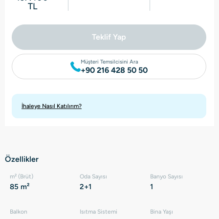
TL
Teklif Yap
Müşteri Temsilcisini Ara
+90 216 428 50 50
İhaleye Nasıl Katılırım?
Özellikler
m² (Brüt)
Oda Sayısı
Banyo Sayısı
85 m²
2+1
1
Balkon
Isıtma Sistemi
Bina Yaşı