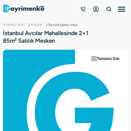
İstanbul (avr)
Avcılar
Denizköşkler mah.
Gayrimenkuller
İstanbul Avcılar Mahallesinde 2+1
85m² Satılık Mesken
Nasıl Çalışır?
Tümünü Gör
Çözüm Ortağı Ol
Kurumsal