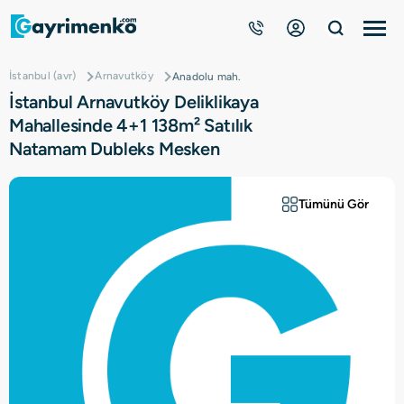
İstanbul (avr)
Arnavutköy
Anadolu mah.
Gayrimenkuller
İstanbul Arnavutköy Deliklikaya
Mahallesinde 4+1 138m² Satılık
Nasıl Çalışır?
Natamam Dubleks Mesken
Çözüm Ortağı Ol
Tümünü Gör
Kurumsal