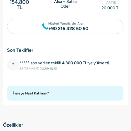
154.800
Alıcı + Satıcı
ARTIŞ
Öder
TL
20.000 TL
Müşteri Temsilcisini Ara
+90 216 428 50 50
Son Teklifler
***** son verilen teklifi
4.300.000 TL
’ye yükseltti.
*
28 TEMMUZ 2026
16.51
İhaleye Nasıl Katılırım?
Özellikler