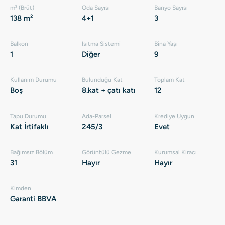
m² (Brüt)
Oda Sayısı
Banyo Sayısı
138 m²
4+1
3
Balkon
Isıtma Sistemi
Bina Yaşı
1
Diğer
9
Kullanım Durumu
Bulunduğu Kat
Toplam Kat
Boş
8.kat + çatı katı
12
Tapu Durumu
Ada-Parsel
Krediye Uygun
Kat İrtifaklı
245/3
Evet
Bağımsız Bölüm
Görüntülü Gezme
Kurumsal Kiracı
31
Hayır
Hayır
Kimden
Garanti BBVA