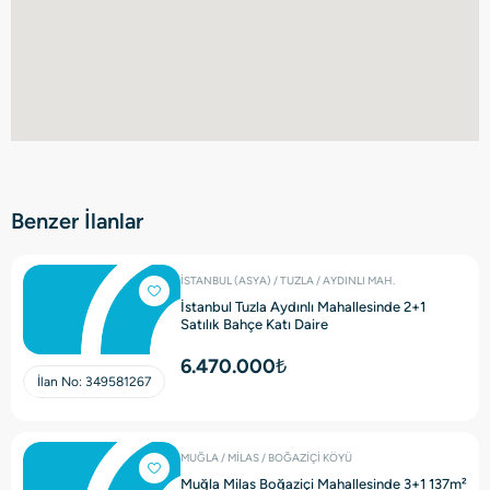
Benzer İlanlar
İSTANBUL (ASYA) / TUZLA / AYDINLI MAH.
İstanbul Tuzla Aydınlı Mahallesinde 2+1
Satılık Bahçe Katı Daire
6.470.000₺
İlan No:
349581267
MUĞLA / MİLAS / BOĞAZİÇİ KÖYÜ
Muğla Milas Boğaziçi Mahallesinde 3+1 137m²