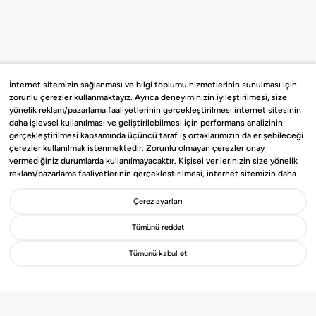
İnternet sitemizin sağlanması ve bilgi toplumu hizmetlerinin sunulması için
zorunlu çerezler kullanmaktayız. Ayrıca deneyiminizin iyileştirilmesi, size
yönelik reklam/pazarlama faaliyetlerinin gerçekleştirilmesi internet sitesinin
daha işlevsel kullanılması ve geliştirilebilmesi için performans analizinin
gerçekleştirilmesi kapsamında üçüncü taraf iş ortaklarımızın da erişebileceği
çerezler kullanılmak istenmektedir. Zorunlu olmayan çerezler onay
vermediğiniz durumlarda kullanılmayacaktır. Kişisel verilerinizin size yönelik
reklam/pazarlama faaliyetlerinin gerçekleştirilmesi, internet sitemizin daha
işlevsel kılınması ve kişiselleştirme (gizlilik tercihiniz hariç olmak üzere diğer
tercihlerinizin siteye tekrar girdiğinizde hatırlanmasını sağlamak) amaçlarıyla
Çerez ayarları
Gayrimenko’nun Çözüm Ortağı
işlenmesini kabul ediyorsanız
“Kabul Et
”’i, etmiyorsanız “
Reddet
”i, Çerez
olmak ister misin?
ayarlarını düzenlemek istiyorsanız “
Göster
” ibaresini seçiniz. Bizim ve üçüncü
Tümünü reddet
taraf iş ortaklarımızın kullandığı çerezlere ve bu çerezlere ilişkin tercih
haklarına ilişkin detaylı bilgiler için
Çerez Aydınlatma ve KVKK
Tümünü kabul et
Metnini
inceleyebilirsiniz.
Detayları İncele